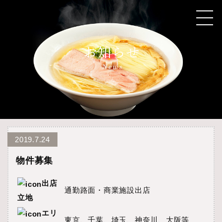
2019.7.24
物件募集
出店
通勤路面・商業施設出店
立地
エリ
東京、千葉、埼玉、神奈川、大阪等