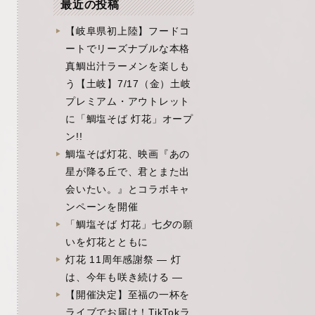
最近の投稿
【岐阜県初上陸】フードコ
ートでリーズナブルな本格
真鯛出汁ラーメンを楽しも
う【土岐】7/17（金）土岐
プレミアム・アウトレット
に「鯛塩そば 灯花」オープ
ン!!
鯛塩そば灯花、映画『あの
星が降る丘で、君とまた出
会いたい。』とコラボキャ
ンペーンを開催
「鯛塩そば 灯花」七夕の願
いを灯花とともに
灯花 11周年感謝祭 ― 灯
は、今年も咲き続ける ―
【開催決定】至福の一杯を
ライブでお届け！TikTokラ