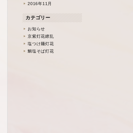
2016年11月
カテゴリー
お知らせ
京紫灯花繚乱
塩つけ麺灯花
鯛塩そば灯花