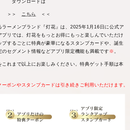
ダウンロードは
＞＞
こちら
＜＜
るラーメンブランド『灯花』は、
2025
年
1
月
16
日に公式ア
アプリでは、灯花をもっとお得にもっと楽しんでいただけ
ップするごとに特典が豪華になるスタンプカードや、誕生
定のセグメント情報などアプリ限定機能も満載です
※
。
をこれまで以上にお楽しみください。特典ゲット手順は本
クーポンやスタンプカードは引き続きご利用いただけます。