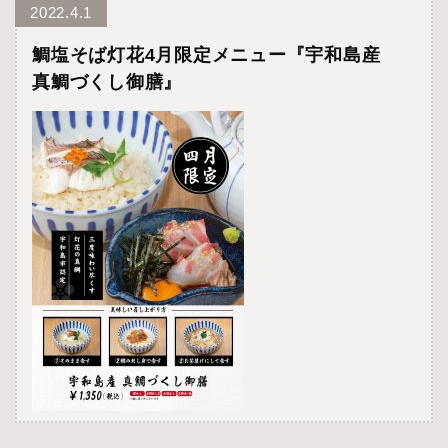
2022.4.1
鯛塩そば灯花4月限定メニュー『宇和島産
真鯛づくし御膳』