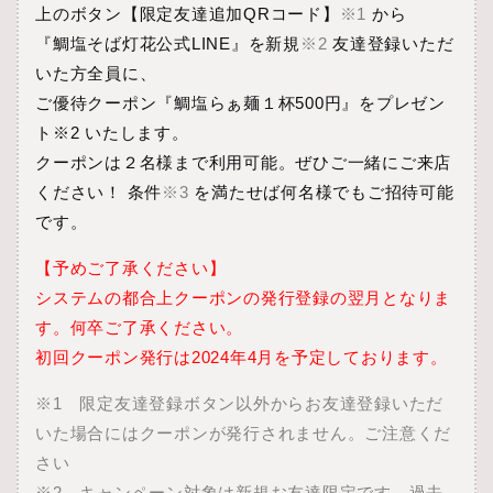
上のボタン【限定友達追加
QRコード
】
※1
から
『鯛塩そば灯花公式LINE』を新規
※2
友達登録いただ
いた方全員に、
ご優待クーポン『鯛塩らぁ麺１杯500円』をプレゼン
ト※2 いたします。
クーポンは２名様まで利用可能。ぜひご一緒にご来店
ください！ 条件
※3
を満たせば何名様でもご招待可能
です。
【予めご了承ください】
システムの都合上クーポンの発行登録の翌月となりま
す。何卒ご了承ください。
初回クーポン発行は2024年4月を予定しております。
※1 限定友達登録ボタン以外からお友達登録いただ
いた場合にはクーポンが発行されません。ご注意くだ
さい
※2 キャンペーン対象は新規お友達限定です。過去