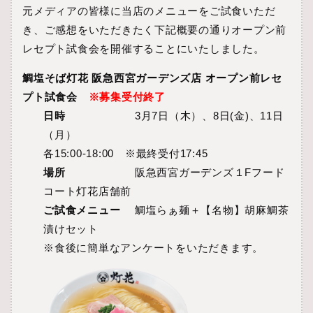
元メディアの皆様に当店のメニューをご試食いただ
き、ご感想をいただきたく下記概要の通りオープン前
レセプト試食会を開催することにいたしました。
鯛塩そば灯花 阪急西宮ガーデンズ店 オープン前レセ
プト試食会
※募集受付終了
日時
3月7日（木）、8日(金)、11日
（月）
各15:00-18:00 ※最終受付17:45
場所
阪急西宮ガーデンズ１Fフード
コート灯花店舗前
ご試食メニュー
鯛塩らぁ麺＋【名物】胡麻鯛茶
漬けセット
※食後に簡単なアンケートをいただきます。