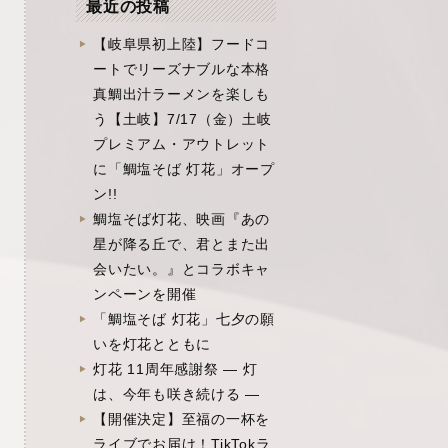
最近の投稿
【岐阜県初上陸】フードコ
ートでリーズナブルな本格
真鯛出汁ラーメンを楽しも
う【土岐】7/17（金）土岐
プレミアム・アウトレット
に「鯛塩そば 灯花」オープ
ン!!
鯛塩そば灯花、映画『あの
星が降る丘で、君とまた出
会いたい。』とコラボキャ
ンペーンを開催
「鯛塩そば 灯花」七夕の願
いを灯花とともに
灯花 11周年感謝祭 ― 灯
は、今年も咲き続ける ―
【開催決定】至福の一杯を
ライブでお届け！TikTokラ