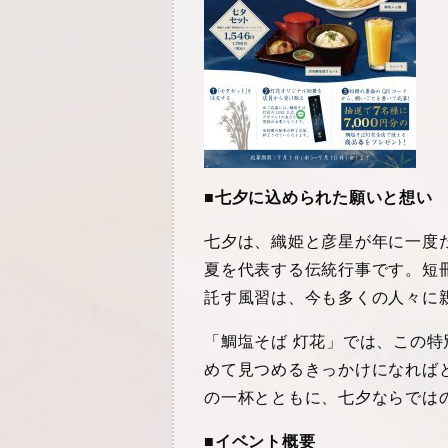
■
七夕に込められた願いと想い
七夕は、織姫と彦星が年に一度
夏を代表する伝統行事です。短
託す風習は、今も多くの人々に
「鯛塩そば 灯花」では、この
めて見つめるきっかけになれば
の一杯とともに、七夕ならでは
■イベント概要