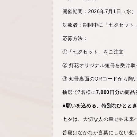
開催期間：2026年7月1日（水）
対象者：期間中に「七夕セット
応募方法：
①「七夕セット」をご注文
② 灯花オリジナル短冊を受け取
③ 短冊裏面のQRコードから願
抽選で7名様に
7,000円分
の商品
■
願いを込める、特別なひとと
七夕は、大切な人の幸せや未来
普段はなかなか言葉にしない想