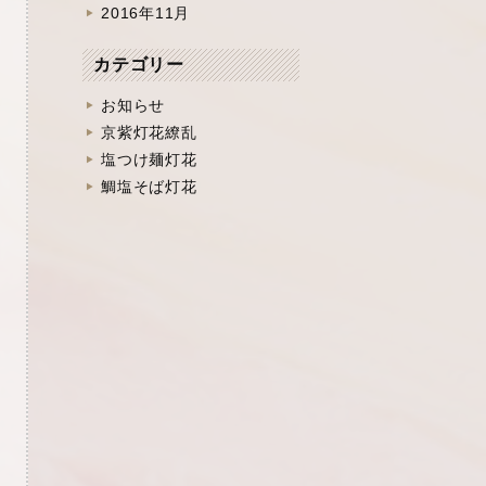
2016年11月
カテゴリー
お知らせ
京紫灯花繚乱
塩つけ麺灯花
鯛塩そば灯花