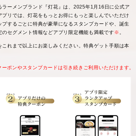
るラーメンブランド『灯花』は、
2025
年
1
月
16
日に公式ア
アプリでは、灯花をもっとお得にもっと楽しんでいただけ
ップするごとに特典が豪華になるスタンプカードや、誕生
定のセグメント情報などアプリ限定機能も満載です
※
。
をこれまで以上にお楽しみください。特典ゲット手順は本
クーポンやスタンプカードは引き続きご利用いただけます。