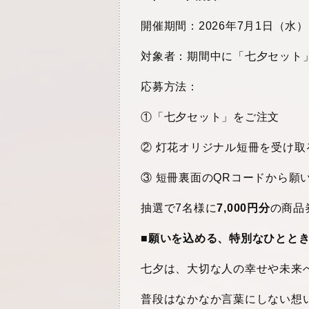
開催期間：2026年7月1日（水）
対象者：期間中に「七夕セット
応募方法：
①「七夕セット」をご注文
② 灯花オリジナル短冊を受け取
③ 短冊裏面のQRコードから願
抽選で7名様に
7,000円分
の商品
■
願いを込める、特別なひとと
七夕は、大切な人の幸せや未来
普段はなかなか言葉にしない想