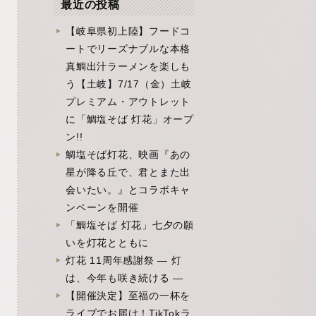
最近の投稿
【岐阜県初上陸】フードコ
ートでリーズナブルな本格
真鯛出汁ラーメンを楽しも
う【土岐】7/17（金）土岐
プレミアム・アウトレット
に「鯛塩そば 灯花」オープ
ン!!
鯛塩そば灯花、映画『あの
星が降る丘で、君とまた出
会いたい。』とコラボキャ
ンペーンを開催
「鯛塩そば 灯花」七夕の願
いを灯花とともに
灯花 11周年感謝祭 ― 灯
は、今年も咲き続ける ―
【開催決定】至福の一杯を
ライブでお届け！TikTokラ