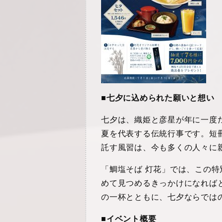
■
七夕に込められた願いと想い
七夕は、織姫と彦星が年に一度
夏を代表する伝統行事です。短
託す風習は、今も多くの人々に
「鯛塩そば 灯花」では、この
めて見つめるきっかけになれば
の一杯とともに、七夕ならでは
■イベント概要