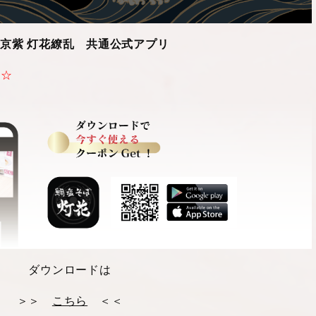
／京紫 灯花繚乱 共通公式アプリ
☆☆
ダウンロードは
＞＞
こちら
＜＜