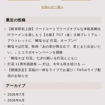
お知らせ一覧へ
最近の投稿
【岐阜県初上陸】フードコートでリーズナブルな本格真鯛出
汁ラーメンを楽しもう【土岐】7/17（金）土岐プレミアム・
アウトレットに「鯛塩そば 灯花」オープン!!
鯛塩そば灯花、映画『あの星が降る丘で、君とまた出会いた
い。』とコラボキャンペーンを開催
「鯛塩そば 灯花」七夕の願いを灯花とともに
灯花 11周年感謝祭 ― 灯は、今年も咲き続ける ―
【開催決定】至福の一杯をライブでお届け！TikTokライブ配
信のお知らせ
アーカイブ
2026年7月
2026年6月