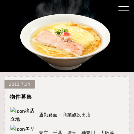
2019.7.24
物件募集
出店
通勤路面・商業施設出店
立地
エリ
東京、千葉、埼玉、神奈川、大阪等