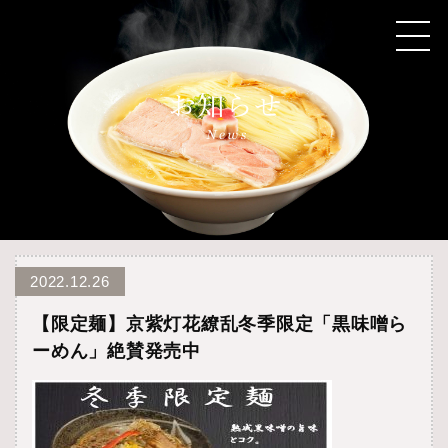
2022.12.26
【限定麺】京紫灯花繚乱冬季限定「黒味噌ら
ーめん」絶賛発売中