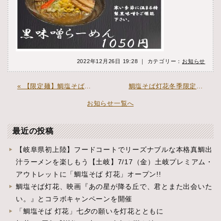
2022年12月26日 19:28 ｜ カテゴリー：
お知らせ
« 【限定麺】鯛塩そば本店芳醇蟹味噌ラーメン発売中
鯛塩そば灯花冬季限定麺『鯛担々麺』 »
お知らせ一覧へ
最近の投稿
【岐阜県初上陸】フードコートでリーズナブルな本格真鯛出
汁ラーメンを楽しもう【土岐】7/17（金）土岐プレミアム・
アウトレットに「鯛塩そば 灯花」オープン!!
鯛塩そば灯花、映画『あの星が降る丘で、君とまた出会いた
い。』とコラボキャンペーンを開催
「鯛塩そば 灯花」七夕の願いを灯花とともに