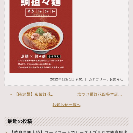
2022年12月1日 9:01 ｜ カテゴリー：
お知らせ
« 【限定麺】京紫灯花繚乱冬季限定「黒味噌らーめん」絶賛発売中
塩つけ麺灯花四谷本店限定麺 【濃厚白味噌ラーメン 〜海老担々麺仕立て〜】絶賛発売中 »
お知らせ一覧へ
最近の投稿
【岐阜県初上陸】フードコートでリーズナブルな本格真鯛出