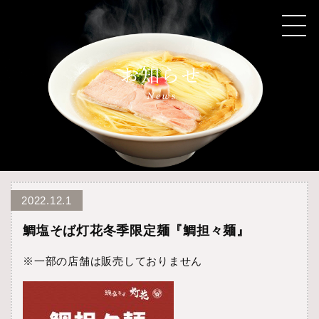
2022.12.1
鯛塩そば灯花冬季限定麺『鯛担々麺』
※一部の店舗は販売しておりません