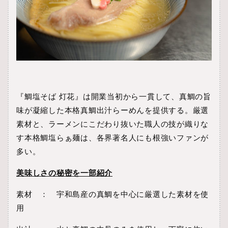
『鯛塩そば 灯花』は開業当初から一貫して、真鯛の旨
味が凝縮した本格真鯛出汁らーめんを提供する。厳選
素材と、ラーメンにこだわり抜いた職人の技が織りな
す本格鯛塩らぁ麺は、各界著名人にも根強いファンが
多い。
美味しさの秘密を一部紹介
素材 ： 宇和島産の真鯛を中心に厳選した素材を使
用