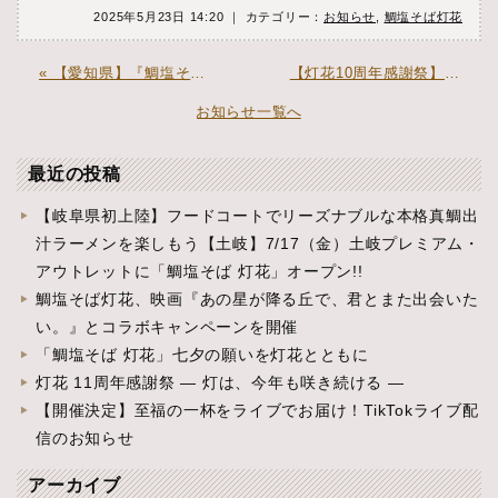
2025年5月23日 14:20 ｜ カテゴリー：
お知らせ
,
鯛塩そば灯花
« 【愛知県】『鯛塩そば 灯花 ららぽーと安城店』オープン
【灯花10周年感謝祭】特別企画 Instagramフォトコンテスト！ ― 心に咲いた、十年の灯花 ― »
お知らせ一覧へ
最近の投稿
【岐阜県初上陸】フードコートでリーズナブルな本格真鯛出
汁ラーメンを楽しもう【土岐】7/17（金）土岐プレミアム・
アウトレットに「鯛塩そば 灯花」オープン!!
鯛塩そば灯花、映画『あの星が降る丘で、君とまた出会いた
い。』とコラボキャンペーンを開催
「鯛塩そば 灯花」七夕の願いを灯花とともに
灯花 11周年感謝祭 ― 灯は、今年も咲き続ける ―
【開催決定】至福の一杯をライブでお届け！TikTokライブ配
信のお知らせ
アーカイブ