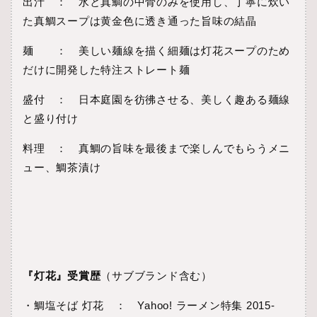
出汁 ： 水と真鯛の中骨のみを使用し、丁寧に炊い
た真鯛スープは黄金色に透き通った旨味の結晶
麺 ： 美しい麺線を描く細麺は灯花スープのため
だけに開発した特注ストレート麺
盛付 ： 日本庭園を彷彿させる、美しく趣ある麺線
と盛り付け
料理 ： 真鯛の旨味を最後まで楽しんでもらうメニ
ュー、鯛茶漬け
『灯花』受賞歴
（サブブランド含む）
・鯛塩そば 灯花 ： Yahoo! ラーメン特集 2015-