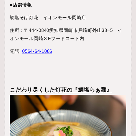
■
店舗情報
鯛塩そば灯花 イオンモール岡崎店
住所：〒444-0840愛知県岡崎市戸崎町外山38−5 イ
オンモール岡崎３Fフードコート内
電話:
0564-64-1086
こだわり尽くした灯花の『鯛塩らぁ麺』