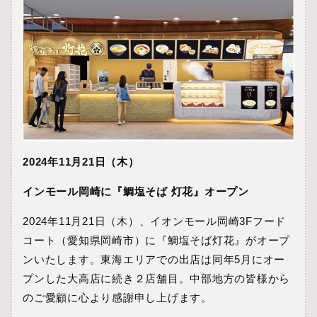
2024
年
11
月
21
日（木）
インモール岡崎に『
鯛塩そば 灯花』オープン
2024年
11
月
21
日（木）、イオンモール岡崎
3F
フード
コート（愛知県岡崎市）に『鯛塩そば灯花』がオープ
ンいたします。東海エリアでの出店は同年
5
月にオー
プンした大高店に続き２店舗目。中部地方の皆様から
のご愛顧に心より感謝申し上げます。