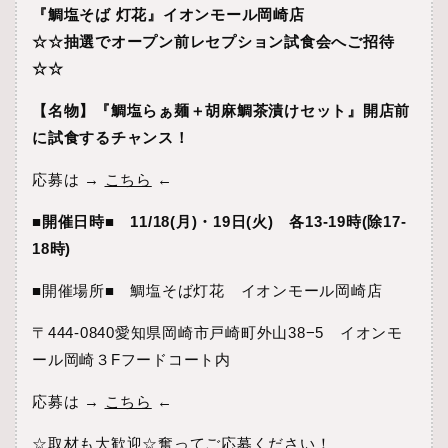
『鯛塩そば 灯花』イオンモール岡崎店
☆☆抽選でオープン前レセプション試食会へご招待
☆☆
【名物】『鯛塩らぁ麺＋胡麻鯛茶漬けセット』開店前
に試食するチャンス！
応募は →
こちら
←
■開催日時■
11/18(
月
)
・
19
日
(
火
)
各
13-19
時
(
除
17-
18
時
)
■開催場所■ 鯛塩そば灯花 イオンモール岡崎店
〒
444-0840
愛知県岡崎市戸崎町外山
38
−5 イオンモ
ール岡崎３
F
フードコート内
応募は →
こちら
←
☆取材も大歓迎
☆
奮ってご応募ください！