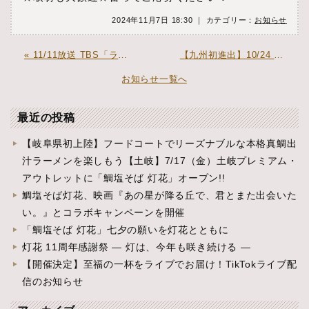
2024年11月7日 18:30 ｜ カテゴリー：
お知らせ
« 11/11放送 TBS「ラヴィット！」で紹介されました！
【九州初進出】10/24 福岡空港内にオープン!! »
お知らせ一覧へ
最近の投稿
【岐阜県初上陸】フードコートでリーズナブルな本格真鯛出
汁ラーメンを楽しもう【土岐】7/17（金）土岐プレミアム・
アウトレットに「鯛塩そば 灯花」オープン!!
鯛塩そば灯花、映画『あの星が降る丘で、君とまた出会いた
い。』とコラボキャンペーンを開催
「鯛塩そば 灯花」七夕の願いを灯花とともに
灯花 11周年感謝祭 ― 灯は、今年も咲き続ける ―
【開催決定】至福の一杯をライブでお届け！TikTokライブ配
信のお知らせ