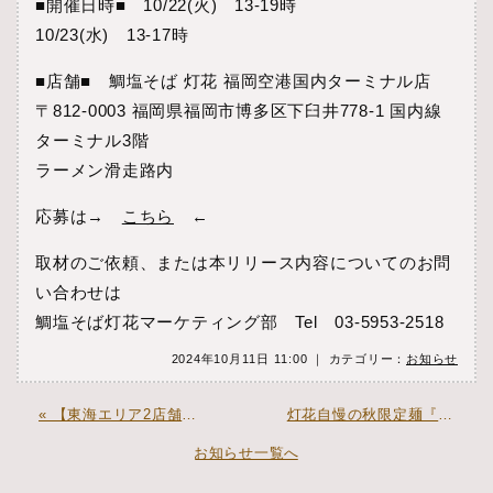
■開催日時■ 10/22(火) 13-19時
10/23(水) 13-17時
■店舗■ 鯛塩そば 灯花 福岡空港国内ターミナル店
〒812-0003 福岡県福岡市博多区下臼井778-1 国内線
ターミナル3階
ラーメン滑走路内
応募は→
こちら
←
取材のご依頼、または本リリース内容についてのお問
い合わせは
鯛塩そば灯花マーケティング部 Tel 03-5953-2518
2024年10月11日 11:00 ｜ カテゴリー：
お知らせ
« 【東海エリア2店舗目】「鯛塩そば 灯花」イオンモール岡崎にオープン
灯花自慢の秋限定麺『鯛だし“熟成”醤油らぁ麺』大好評提供中♪ »
お知らせ一覧へ