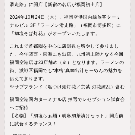
滑走路」に開店【新宿の名店が福岡初出店】
2024年10月24日（木）、福岡空港国内線旅客ターミ
ナルビル 3F「ラーメン滑走路」（福岡市博多区）に
『鯛塩そば灯花』がオープンいたします。
これまで首都圏を中心に店舗数を増やして参りまし
た、今年関西・東海にも出店。九州初上陸となる今回
福岡空港店は23店舗め（※）となります。ラーメンの
街、激戦区福岡でも“本格”真鯛出汁らーめんの魅力を
伝えて参ります。
※サブブランド（塩つけ麺灯花／京紫 灯花繚乱）含む
福岡空港国内ターミナル店 抽選でレセプション試食会
へご招待
【名物】『鯛塩らぁ麺＋胡麻鯛茶漬けセット』開店前
に試食するチャンス！