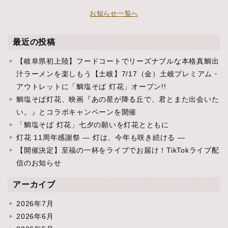
お知らせ一覧へ
最近の投稿
【岐阜県初上陸】フードコートでリーズナブルな本格真鯛出
汁ラーメンを楽しもう【土岐】7/17（金）土岐プレミアム・
アウトレットに「鯛塩そば 灯花」オープン!!
鯛塩そば灯花、映画『あの星が降る丘で、君とまた出会いた
い。』とコラボキャンペーンを開催
「鯛塩そば 灯花」七夕の願いを灯花とともに
灯花 11周年感謝祭 ― 灯は、今年も咲き続ける ―
【開催決定】至福の一杯をライブでお届け！TikTokライブ配
信のお知らせ
アーカイブ
2026年7月
2026年6月