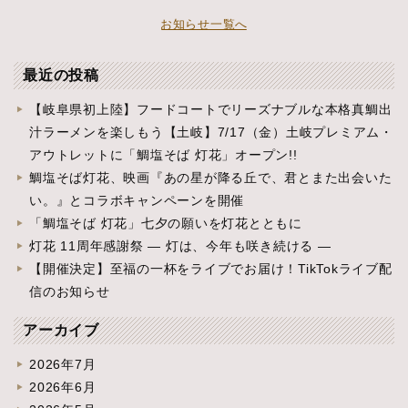
お知らせ一覧へ
最近の投稿
【岐阜県初上陸】フードコートでリーズナブルな本格真鯛出
汁ラーメンを楽しもう【土岐】7/17（金）土岐プレミアム・
アウトレットに「鯛塩そば 灯花」オープン!!
鯛塩そば灯花、映画『あの星が降る丘で、君とまた出会いた
い。』とコラボキャンペーンを開催
「鯛塩そば 灯花」七夕の願いを灯花とともに
灯花 11周年感謝祭 ― 灯は、今年も咲き続ける ―
【開催決定】至福の一杯をライブでお届け！TikTokライブ配
信のお知らせ
アーカイブ
2026年7月
2026年6月