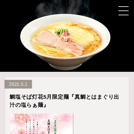
2022.5.1
鯛塩そば灯花5月限定麺『真鯛とはまぐり出
汁の塩らぁ麺』