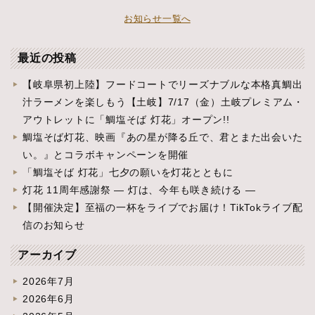
お知らせ一覧へ
最近の投稿
【岐阜県初上陸】フードコートでリーズナブルな本格真鯛出
汁ラーメンを楽しもう【土岐】7/17（金）土岐プレミアム・
アウトレットに「鯛塩そば 灯花」オープン!!
鯛塩そば灯花、映画『あの星が降る丘で、君とまた出会いた
い。』とコラボキャンペーンを開催
「鯛塩そば 灯花」七夕の願いを灯花とともに
灯花 11周年感謝祭 ― 灯は、今年も咲き続ける ―
【開催決定】至福の一杯をライブでお届け！TikTokライブ配
信のお知らせ
アーカイブ
2026年7月
2026年6月