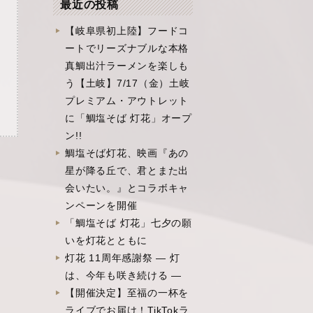
最近の投稿
【岐阜県初上陸】フードコ
ートでリーズナブルな本格
真鯛出汁ラーメンを楽しも
う【土岐】7/17（金）土岐
プレミアム・アウトレット
に「鯛塩そば 灯花」オープ
ン!!
鯛塩そば灯花、映画『あの
星が降る丘で、君とまた出
会いたい。』とコラボキャ
ンペーンを開催
「鯛塩そば 灯花」七夕の願
いを灯花とともに
灯花 11周年感謝祭 ― 灯
は、今年も咲き続ける ―
【開催決定】至福の一杯を
ライブでお届け！TikTokラ