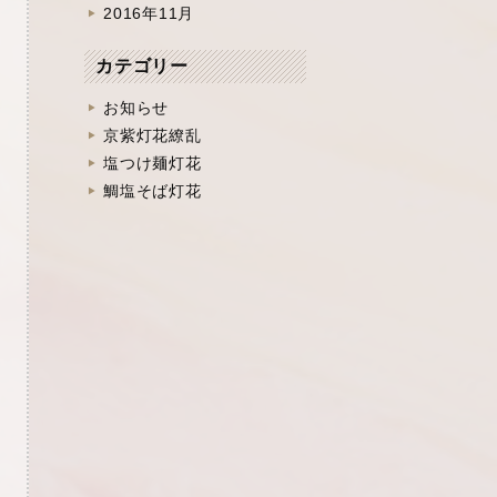
2016年11月
カテゴリー
お知らせ
京紫灯花繚乱
塩つけ麺灯花
鯛塩そば灯花