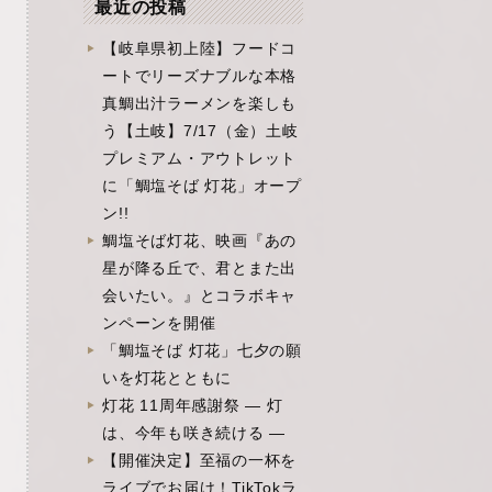
最近の投稿
【岐阜県初上陸】フードコ
ートでリーズナブルな本格
真鯛出汁ラーメンを楽しも
う【土岐】7/17（金）土岐
プレミアム・アウトレット
に「鯛塩そば 灯花」オープ
ン!!
鯛塩そば灯花、映画『あの
星が降る丘で、君とまた出
会いたい。』とコラボキャ
ンペーンを開催
「鯛塩そば 灯花」七夕の願
いを灯花とともに
灯花 11周年感謝祭 ― 灯
は、今年も咲き続ける ―
【開催決定】至福の一杯を
ライブでお届け！TikTokラ