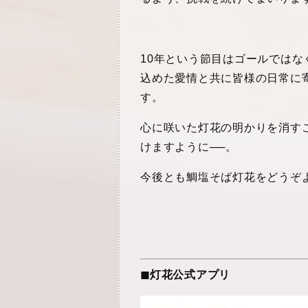
10年という節目はゴールでは
込めた愛情と共に皆様の日常に
す。
心に咲いた灯花の明かりを消す
けますように──。
今後とも鯛塩そば灯花をどうぞ
◼︎灯花公式アプリ