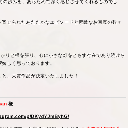
年間の歩みを、あらためて深く感じさせてくれるものでし
ら寄せられたあたたかなエピソードと素敵なお写真の数々
っかりと根を張り、心に小さな灯をともす存在であり続けら
変嬉しく思っております。
もと、大賞作品が決定いたしました！
han
様
stagram.com/p/DKydYJmByhG/