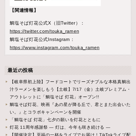
【関連情報】
鯛塩そば灯花公式X（旧Twitter）：
https://twitter.com/touka_ramen
鯛塩そば灯花公式Instagram：
https://www.instagram.com/touka_ramen
最近の投稿
【岐阜県初上陸】フードコートでリーズナブルな本格真鯛出
汁ラーメンを楽しもう【土岐】7/17（金）土岐プレミアム・
アウトレットに「鯛塩そば 灯花」オープン!!
鯛塩そば灯花、映画『あの星が降る丘で、君とまた出会いた
い。』とコラボキャンペーンを開催
「鯛塩そば 灯花」七夕の願いを灯花とともに
灯花 11周年感謝祭 ― 灯は、今年も咲き続ける ―
【開催決定】至福の一杯をライブでお届け！TikTokライブ配