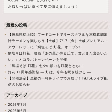
お腹いっぱい食べて夏に備えましょう！
最近の投稿
【岐阜県初上陸】フードコートでリーズナブルな本格真鯛出
汁ラーメンを楽しもう【土岐】7/17（金）土岐プレミアム・
アウトレットに「鯛塩そば 灯花」オープン!!
鯛塩そば灯花、映画『あの星が降る丘で、君とまた出会いた
い。』とコラボキャンペーンを開催
「鯛塩そば 灯花」七夕の願いを灯花とともに
灯花 11周年感謝祭 ― 灯は、今年も咲き続ける ―
【開催決定】至福の一杯をライブでお届け！TikTokライブ配
信のお知らせ
アーカイブ
2026年7月
2026年6月