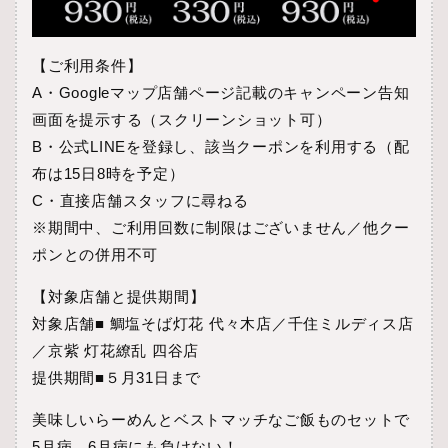
【ご利用条件】
A・Googleマップ店舗ページ記載のキャンペーン告知
画面を提示する（スクリーンショット可）
B・公式LINEを登録し、該当クーポンを利用する（配
布は15日8時を予定）
C・直接店舗スタッフに尋ねる
※期間中、ご利用回数に制限はございません／他クー
ポンとの併用不可
【対象店舗と提供期間】
対象店舗■ 鯛塩そば灯花 代々木店／千住ミルディス店
／京紫 灯花繚乱 四谷店
提供期間■５月31日まで
美味しいらーめんとベストマッチなご飯ものセットで
5月病、6月病にも負けない！