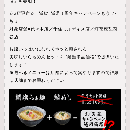
店』も参加！
☆3店限定☆ 満腹! 満足!! 周年キャンペーンもういっ
ちょ
対象店舗■代々木店／千住ミルディス店／灯花繚乱四
谷店
お腹いっぱいになれてホッと癒される
美味しいらぁめんセットを “麺類単品価格”で提供いた
します！
※選べるメニューは店舗によって異なりますので詳細
は店舗までお尋ねください