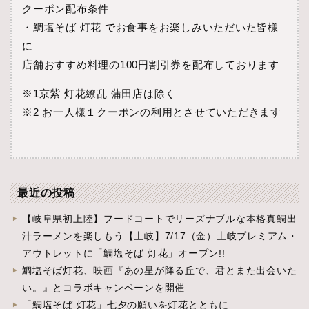
クーポン配布条件
・鯛塩そば 灯花 でお食事をお楽しみいただいた皆様
に
店舗おすすめ料理の100円割引券を配布しております
※1京紫 灯花繚乱 蒲田店は除く
※2 お一人様１クーポンの利用とさせていただきます
最近の投稿
【岐阜県初上陸】フードコートでリーズナブルな本格真鯛出
汁ラーメンを楽しもう【土岐】7/17（金）土岐プレミアム・
アウトレットに「鯛塩そば 灯花」オープン!!
鯛塩そば灯花、映画『あの星が降る丘で、君とまた出会いた
い。』とコラボキャンペーンを開催
「鯛塩そば 灯花」七夕の願いを灯花とともに