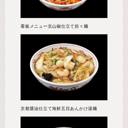
看板メニュー京山椒仕立て担々麺
京都醤油仕立て海鮮五目あんかけ湯麺