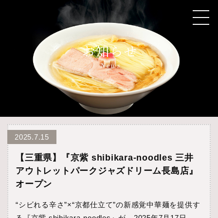
2025.7.15
【三重県】『京紫 shibikara-noodles 三井
アウトレットパークジャズドリーム長島店』
オープン
“シビれる辛さ”×“京都仕立て”の新感覚中華麺を提供す
る『京紫 shibikara‑noodles』が、2025年7月17日