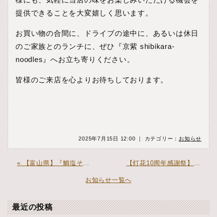
提供できることを大変嬉しく思います。
お買い物の合間に、ドライブの途中に、あるいは休日
のご家族とのランチに、ぜひ『京紫 shibikara-
noodles』へお立ち寄りください。
皆様のご来店を心よりお待ちしております。
2025年7月15日 12:00 ｜ カテゴリー：
お知らせ
« 【富山県】『鯛塩そば・鯛茶漬け 灯花 三井アウトレットパーク 北陸小矢部店 』 オープン予定
【灯花10周年感謝祭】第3弾告知！ ― 心に咲いた、十年の灯花 ― »
お知らせ一覧へ
最近の投稿