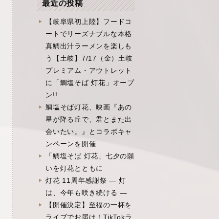
最近の投稿
【岐阜県初上陸】フードコ
ートでリーズナブルな本格
真鯛出汁ラーメンを楽しも
う【土岐】7/17（金）土岐
プレミアム・アウトレット
に「鯛塩そば 灯花」オープ
ン!!
鯛塩そば灯花、映画『あの
星が降る丘で、君とまた出
会いたい。』とコラボキャ
ンペーンを開催
「鯛塩そば 灯花」七夕の願
いを灯花とともに
灯花 11周年感謝祭 ― 灯
は、今年も咲き続ける ―
【開催決定】至福の一杯を
ライブでお届け！TikTokラ