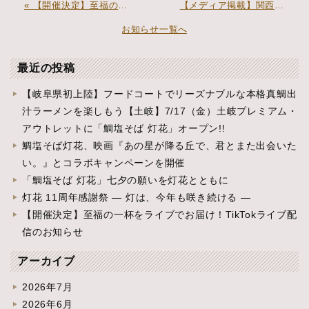
« 【開催決定】至福の一杯をライブでお届け！TikTokライブ配信のお知らせ
【メディア掲載】関西テレビ「やすとも・友近のキメツケ！※」にて紹介されました »
お知らせ一覧へ
最近の投稿
【岐阜県初上陸】フードコートでリーズナブルな本格真鯛出
汁ラーメンを楽しもう【土岐】7/17（金）土岐プレミアム・
アウトレットに「鯛塩そば 灯花」オープン!!
鯛塩そば灯花、映画『あの星が降る丘で、君とまた出会いた
い。』とコラボキャンペーンを開催
「鯛塩そば 灯花」七夕の願いを灯花とともに
灯花 11周年感謝祭 ― 灯は、今年も咲き続ける ―
【開催決定】至福の一杯をライブでお届け！TikTokライブ配
信のお知らせ
アーカイブ
2026年7月
2026年6月