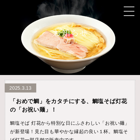
2025.3.13
「おめで鯛」をカタチにする、鯛塩そば灯花
の「お祝い麺」！
鯛塩そば 灯花から特別な日にふさわしい「お祝い麺」
が新登場！見た目も華やかな縁起の良い１杯。鯛塩そ
ば灯花一部店舗で販売中です。