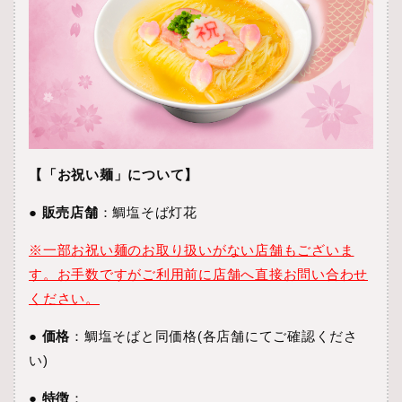
【「お祝い麺」について】
●
販売店舗
：鯛塩そば灯花
※一部お祝い麺のお取り扱いがない店舗もございま
す。お手数ですがご利用前に店舗へ直接お問い合わせ
ください。
●
価格
：鯛塩そばと同価格(各店舗にてご確認くださ
い)
●
特徴
：