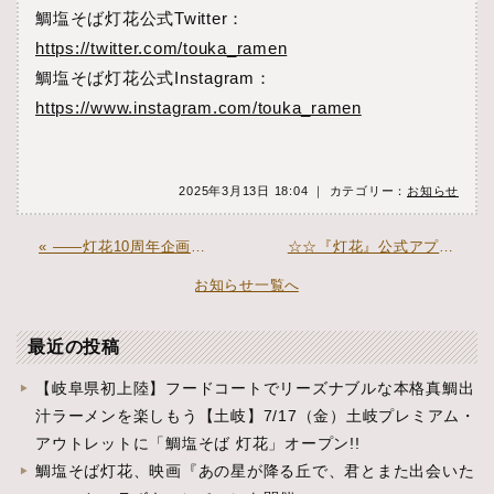
鯛塩そば灯花公式Twitter：
https://twitter.com/touka_ramen
鯛塩そば灯花公式Instagram：
https://www.instagram.com/touka_ramen
2025年3月13日 18:04 ｜ カテゴリー：
お知らせ
« ——灯花10周年企画、まもなく始動。 感謝を込めた特別なイベントをお楽しみに！——
☆☆『灯花』公式アプリリリース☆☆ »
お知らせ一覧へ
最近の投稿
【岐阜県初上陸】フードコートでリーズナブルな本格真鯛出
汁ラーメンを楽しもう【土岐】7/17（金）土岐プレミアム・
アウトレットに「鯛塩そば 灯花」オープン!!
鯛塩そば灯花、映画『あの星が降る丘で、君とまた出会いた