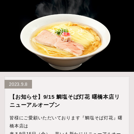
2023.9.8
【お知らせ】9/15 鯛塩そば灯花 曙橋本店リ
ニューアルオープン
皆様にご愛顧いただいております『鯛塩そば灯花』曙
橋本店は
来る9月15日（金）、装いも新たにリニューアルオー