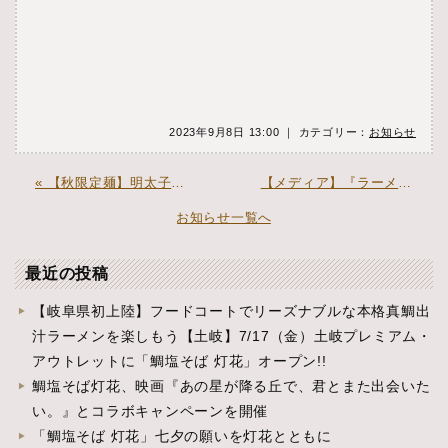
2023年9月8日 13:00 ｜ カテゴリー：
お知らせ
« 【秋限定麺】明太子つけ麺 大好評販売中
【メディア】『ラーメンWalker東京2024』で紹介されました »
お知らせ一覧へ
最近の投稿
【岐阜県初上陸】フードコートでリーズナブルな本格真鯛出
汁ラーメンを楽しもう【土岐】7/17（金）土岐プレミアム・
アウトレットに「鯛塩そば 灯花」オープン!!
鯛塩そば灯花、映画『あの星が降る丘で、君とまた出会いた
い。』とコラボキャンペーンを開催
「鯛塩そば 灯花」七夕の願いを灯花とともに