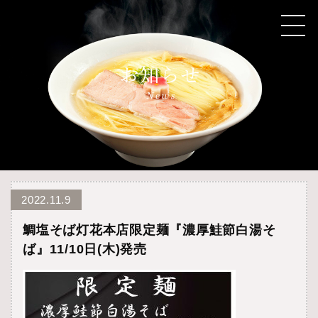
2022.11.9
鯛塩そば灯花本店限定麺『濃厚鮭節白湯そ
ば』11/10日(木)発売