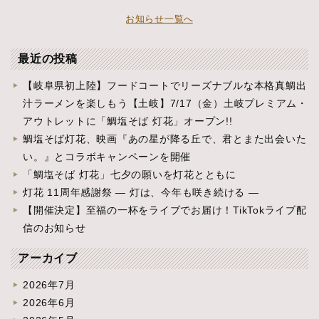
お知らせ一覧へ
最近の投稿
【岐阜県初上陸】フードコートでリーズナブルな本格真鯛出
汁ラーメンを楽しもう【土岐】7/17（金）土岐プレミアム・
アウトレットに「鯛塩そば 灯花」オープン!!
鯛塩そば灯花、映画『あの星が降る丘で、君とまた出会いた
い。』とコラボキャンペーンを開催
「鯛塩そば 灯花」七夕の願いを灯花とともに
灯花 11周年感謝祭 ― 灯は、今年も咲き続ける ―
【開催決定】至福の一杯をライブでお届け！TikTokライブ配
信のお知らせ
アーカイブ
2026年7月
2026年6月