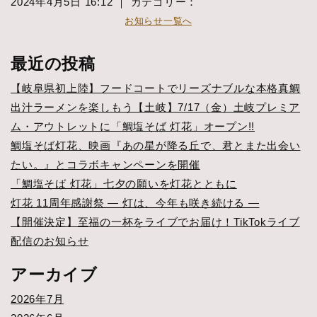
2024年4月5日 16:12 ｜ カテゴリー：
お知らせ一覧へ
最近の投稿
【岐阜県初上陸】フードコートでリーズナブルな本格真鯛
出汁ラーメンを楽しもう【土岐】7/17（金）土岐プレミア
ム・アウトレットに「鯛塩そば 灯花」オープン!!
鯛塩そば灯花、映画『あの星が降る丘で、君とまた出会い
たい。』とコラボキャンペーンを開催
「鯛塩そば 灯花」七夕の願いを灯花とともに
灯花 11周年感謝祭 ― 灯は、今年も咲き続ける ―
【開催決定】至福の一杯をライブでお届け！TikTokライブ
配信のお知らせ
アーカイブ
2026年7月