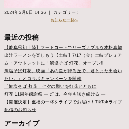
2024年3月6日 14:36 ｜ カテゴリー：
お知らせ一覧へ
最近の投稿
【岐阜県初上陸】フードコートでリーズナブルな本格真鯛
出汁ラーメンを楽しもう【土岐】7/17（金）土岐プレミア
ム・アウトレットに「鯛塩そば 灯花」オープン!!
鯛塩そば灯花、映画『あの星が降る丘で、君とまた出会い
たい。』とコラボキャンペーンを開催
「鯛塩そば 灯花」七夕の願いを灯花とともに
灯花 11周年感謝祭 ― 灯は、今年も咲き続ける ―
【開催決定】至福の一杯をライブでお届け！TikTokライブ
配信のお知らせ
アーカイブ