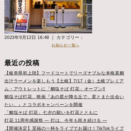
2023年9月12日 16:48 ｜ カテゴリー：
お知らせ一覧へ
最近の投稿
【岐阜県初上陸】フードコートでリーズナブルな本格真鯛
出汁ラーメンを楽しもう【土岐】7/17（金）土岐プレミア
ム・アウトレットに「鯛塩そば 灯花」オープン!!
鯛塩そば灯花、映画『あの星が降る丘で、君とまた出会い
たい。』とコラボキャンペーンを開催
「鯛塩そば 灯花」七夕の願いを灯花とともに
灯花 11周年感謝祭 ― 灯は、今年も咲き続ける ―
【開催決定】至福の一杯をライブでお届け！TikTokライブ