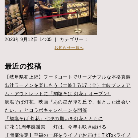
2023年9月12日 14:05 ｜ カテゴリー：
お知らせ一覧へ
最近の投稿
【岐阜県初上陸】フードコートでリーズナブルな本格真鯛
出汁ラーメンを楽しもう【土岐】7/17（金）土岐プレミア
ム・アウトレットに「鯛塩そば 灯花」オープン!!
鯛塩そば灯花、映画『あの星が降る丘で、君とまた出会い
たい。』とコラボキャンペーンを開催
「鯛塩そば 灯花」七夕の願いを灯花とともに
灯花 11周年感謝祭 ― 灯は、今年も咲き続ける ―
【開催決定】至福の一杯をライブでお届け！TikTokライブ