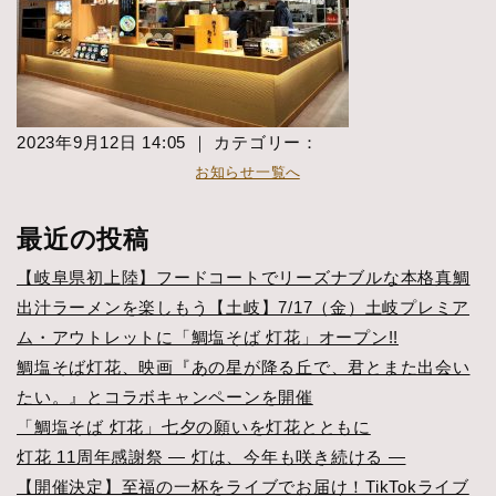
2023年9月12日 14:05 ｜ カテゴリー：
お知らせ一覧へ
最近の投稿
【岐阜県初上陸】フードコートでリーズナブルな本格真鯛
出汁ラーメンを楽しもう【土岐】7/17（金）土岐プレミア
ム・アウトレットに「鯛塩そば 灯花」オープン!!
鯛塩そば灯花、映画『あの星が降る丘で、君とまた出会い
たい。』とコラボキャンペーンを開催
「鯛塩そば 灯花」七夕の願いを灯花とともに
灯花 11周年感謝祭 ― 灯は、今年も咲き続ける ―
【開催決定】至福の一杯をライブでお届け！TikTokライブ