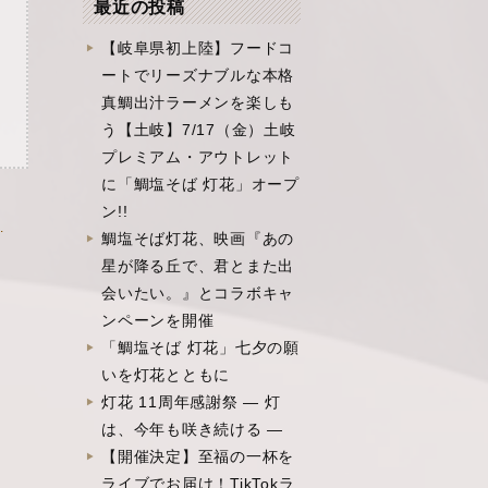
最近の投稿
【岐阜県初上陸】フードコ
ートでリーズナブルな本格
真鯛出汁ラーメンを楽しも
う【土岐】7/17（金）土岐
プレミアム・アウトレット
に「鯛塩そば 灯花」オープ
ン!!
で紹介されました »
鯛塩そば灯花、映画『あの
星が降る丘で、君とまた出
会いたい。』とコラボキャ
ンペーンを開催
「鯛塩そば 灯花」七夕の願
いを灯花とともに
灯花 11周年感謝祭 ― 灯
は、今年も咲き続ける ―
【開催決定】至福の一杯を
ライブでお届け！TikTokラ