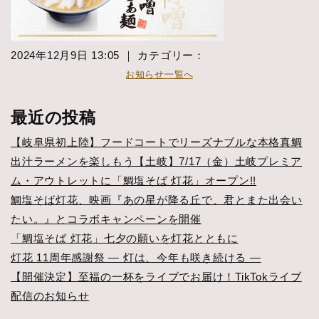
2024年12月9日 13:05 ｜ カテゴリー：
お知らせ一覧へ
最近の投稿
【岐阜県初上陸】フードコートでリーズナブルな本格真鯛
出汁ラーメンを楽しもう【土岐】7/17（金）土岐プレミア
ム・アウトレットに「鯛塩そば 灯花」オープン!!
鯛塩そば灯花、映画『あの星が降る丘で、君とまた出会い
たい。』とコラボキャンペーンを開催
「鯛塩そば 灯花」七夕の願いを灯花とともに
灯花 11周年感謝祭 ― 灯は、今年も咲き続ける ―
【開催決定】至福の一杯をライブでお届け！TikTokライブ
配信のお知らせ