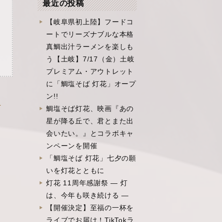
最近の投稿
【岐阜県初上陸】フードコ
ートでリーズナブルな本格
真鯛出汁ラーメンを楽しも
う【土岐】7/17（金）土岐
プレミアム・アウトレット
に「鯛塩そば 灯花」オープ
ン!!
なりました »
鯛塩そば灯花、映画『あの
星が降る丘で、君とまた出
会いたい。』とコラボキャ
ンペーンを開催
「鯛塩そば 灯花」七夕の願
いを灯花とともに
灯花 11周年感謝祭 ― 灯
は、今年も咲き続ける ―
【開催決定】至福の一杯を
ライブでお届け！TikTokラ