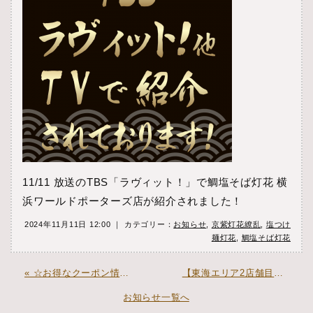
11/11 放送のTBS「ラヴィット！」で鯛塩そば灯花 横
浜ワールドポーターズ店が紹介されました！
2024年11月11日 12:00 ｜ カテゴリー：
お知らせ
,
京紫灯花繚乱
,
塩つけ
麺灯花
,
鯛塩そば灯花
« ☆お得なクーポン情報☆
【東海エリア2店舗目】「鯛塩そば 灯花」イオンモール岡崎にオープン »
お知らせ一覧へ