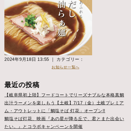
2024年9月18日 13:55 ｜ カテゴリー：
お知らせ一覧へ
最近の投稿
【岐阜県初上陸】フードコートでリーズナブルな本格真鯛
出汁ラーメンを楽しもう【土岐】7/17（金）土岐プレミア
ム・アウトレットに「鯛塩そば 灯花」オープン!!
鯛塩そば灯花、映画『あの星が降る丘で、君とまた出会い
たい。』とコラボキャンペーンを開催