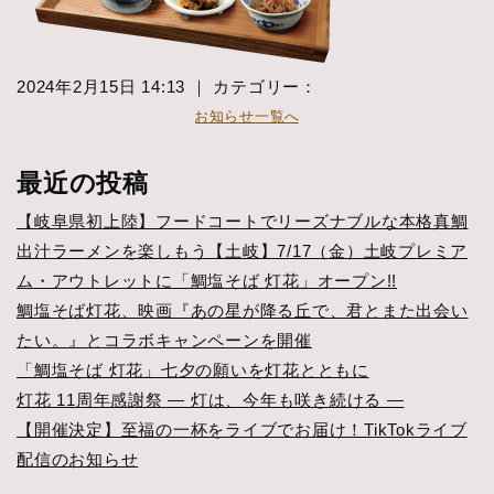
2024年2月15日 14:13 ｜ カテゴリー：
お知らせ一覧へ
最近の投稿
【岐阜県初上陸】フードコートでリーズナブルな本格真鯛
出汁ラーメンを楽しもう【土岐】7/17（金）土岐プレミア
ム・アウトレットに「鯛塩そば 灯花」オープン!!
鯛塩そば灯花、映画『あの星が降る丘で、君とまた出会い
たい。』とコラボキャンペーンを開催
「鯛塩そば 灯花」七夕の願いを灯花とともに
灯花 11周年感謝祭 ― 灯は、今年も咲き続ける ―
【開催決定】至福の一杯をライブでお届け！TikTokライブ
配信のお知らせ